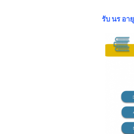
รับ
นร
อายุ