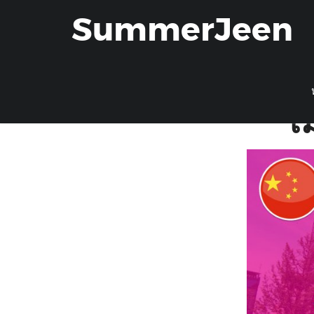
หลักสูตรภาษาจ
SummerJeen
เล
Dal
เ