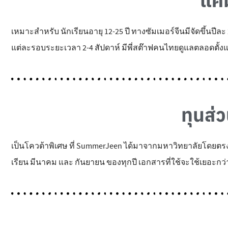
แคม
เหมาะสำหรับ นักเรียนอายุ 12-25 ปี ทางซัมเมอร์จีนมีจัดขึ้นป
แต่ละรอบระยะเวลา 2-4 สัปดาห์ มีพี่สต๊าฟคนไทยดูแลตลอดตั้งแ
ทุนส่
เป็นโควต้าพิเศษ ที่ SummerJeen ได้มาจากมหาวิทยาลัยโดยตรง ส
เรียน มีนาคม และ กันยายน ของทุกปี เอกสารที่ใช้จะใช้เยอะกว